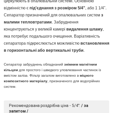
циркулюють в опалювальній системі. Основною
відмінністю є
під'єднання з розміром 5/4"
, або 1 1/4".
Сепаратор призначений для опалювальних систем
з
малими тепловтратами
. Забруднення
концентруються у великій камері
видалення шламу
,
яка потребує подальшого очищення. Варіативність
сепаратора підкреслюється можливістю
встановлення
в горизонтальні або вертикальні труби
.
Сепаратор забруднень обладнаний
знімним магнітним
кільцем
для простого і швидкого уловлювання частинок із
вмістом заліза. Фільтр загалом виготовлено
з міцного
композитного матеріалу
, призначеного для водогрійних
систем.
Рекомендована роздрібна ціна - 5/4":
/ за
запитом /