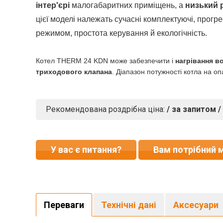
інтер'єрі
малогабаритних приміщень, а
низький 
цієї моделі належать сучасні комплектуючі, прог
режимом, простота керування й екологічність.
Котел THERM 24 KDN може забезпечити і
нагрівання в
триходового клапана
. Діапазон потужності котла на о
Рекомендована роздрібна ціна:
/ за запитом /
У вас є питання?
Вам потрібний 
Переваги
Технічні дані
Аксесуари