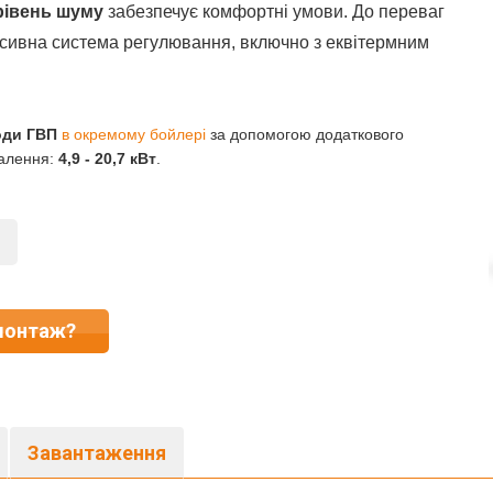
рівень шуму
забезпечує комфортні умови. До переваг
ресивна система регулювання, включно з еквітермним
оди ГВП
в окремому бойлері
за допомогою додаткового
палення:
4,9 - 20,7 кВт
.
монтаж?
Завантаження