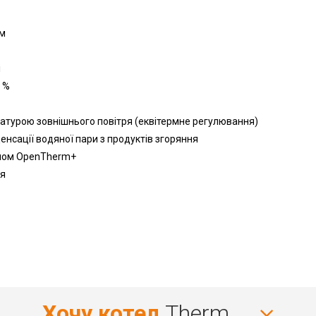
ям
і
 %
атурою зовнішнього повітря (еквітермне регулювання)
сації водяної пари з продуктів згоряння
олом OpenTherm+
ея
Хочу котел
Therm