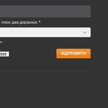
ь плюс два дорівнює: *
*: