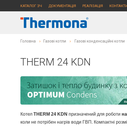
КАТАЛОГ ЗЧ
ДОКУМЕНТАЦІЯ
РЕАЛІЗАЦІЯ
КОНТАКТ
Головна
Газові котли
Газові конденсаційні котли
THERM 24 KDN
Котел
THERM 24 KDN
призначений для роботи
на
коли не потрібен нагрів води ГВП. Компактні ро