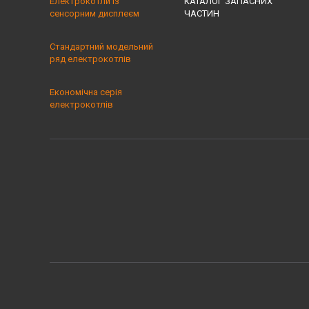
Електрокотли із
КАТАЛОГ ЗАПАСНИХ
сенсорним дисплеєм
ЧАСТИН
Стандартний модельний
ряд електрокотлів
Економічна серія
електрокотлів