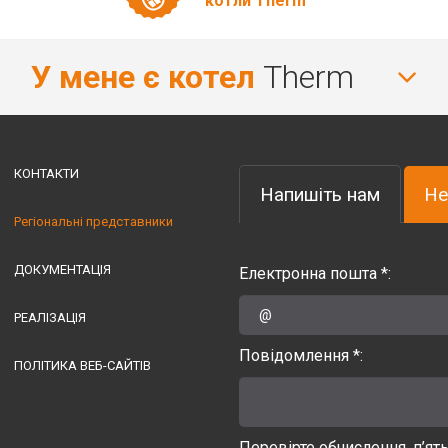
котли Therm
У мене є котел
Therm
КОНТАКТИ
Напишіть нам
Не
Регіональні представники
ДОКУМЕНТАЦІЯ
Електронна пошта *:
РЕАЛІЗАЦІЯ
Повідомлення *:
ПОЛІТИКА ВЕБ-САЙТІВ
Перевірте обчислення, п’ят