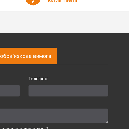
котли Therm
обов'язкова вимога
Телефон:
ь плюс два дорівнює: *