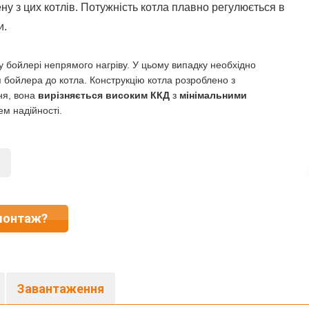
ену з цих котлів. Потужність котла плавно регулюється в
и.
у бойлері непрямого нагріву. У цьому випадку необхідно
 бойлера до котла. Конструкцію котла розроблено з
ня, вона
вирізняється високим ККД
з
мінімальними
ем надійності.
монтаж?
Завантаження