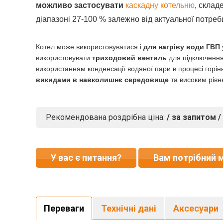
можливо застосувати
каскадну котельню
, склад
діапазоні 27-100 % залежно від актуальної потреб
Котел може використовуватися і
для нагріву води ГВП
використовувати
триходовий вентиль
для підключення
використанням конденсації водяної пари в процесі горін
викидами в навколишнє середовище
та високим рівн
Рекомендована роздрібна ціна:
/ за запитом /
У вас є питання?
Вам потрібний 
Переваги
Технічні дані
Аксесуари