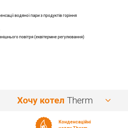
сації водяної пари з продуктів горіння
і
нішнього повітря (еквітермне регулювання)
Хочу котел
Therm
Конденсаційні