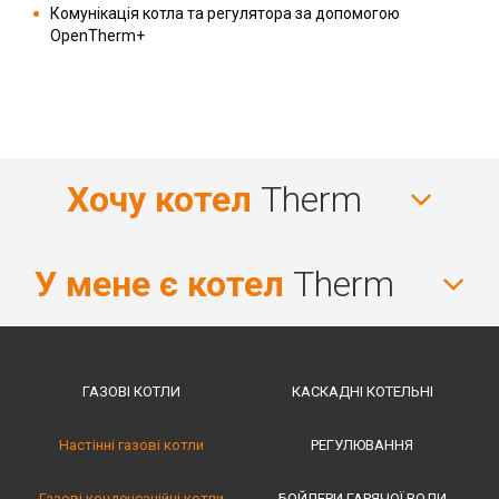
Комунікація котла та регулятора за допомогою
OpenTherm+
Хочу котел
Therm
У мене є котел
Therm
ГАЗОВІ КОТЛИ
КАСКАДНІ КОТЕЛЬНІ
Настінні газові котли
РЕГУЛЮВАННЯ
Газові конденсаційні котли
БОЙЛЕРИ ГАРЯЧОЇ ВОДИ