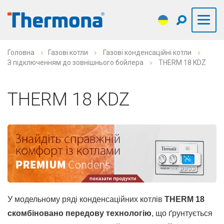
Головна
Газові котли
Газові конденсаційні котли
З підключенням до зовнішнього бойлера
THERM 18 KDZ
THERM 18 KDZ
У модельному ряді конденсаційних котлів
THERM 18
скомбіновано передову технологію
, що ґрунтується