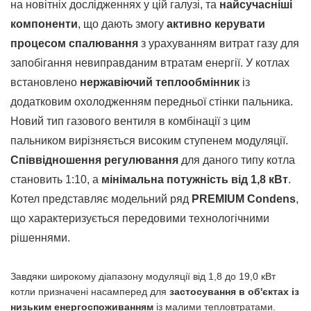
на новітніх дослідженнях у цій галузі, та
найсучасніші
компоненти
, що дають змогу
активно керувати
процесом спалювання
з урахуванням витрат газу для
запобігання невиправданим втратам енергії. У котлах
встановлено
нержавіючий теплообмінник
із
додатковим охолодженням передньої стінки пальника.
Новий тип газового вентиля в комбінації з цим
пальником вирізняється високим ступенем модуляції.
Співвідношення регулювання
для даного типу котла
становить 1:10, а
мінімальна потужність від 1,8 кВт
.
Котел представляє модельний ряд
PREMIUM Condens
,
що характеризується передовими технологічними
рішеннями.
Завдяки широкому діапазону модуляції від 1,8 до 19,0 кВт
котли призначені насамперед для
застосування в об'єктах із
низьким енергоспоживанням
із малими тепловтратами.