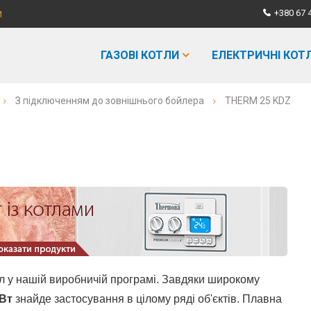
+380 67 
И
ГАЗОВІ КОТЛИ
ЕЛЕКТРИЧНІ КОТ
З підключенням до зовнішнього бойлера
THERM 25 KDZ
л у нашій виробничій програмі. Завдяки широкому
кВт
знайде застосування в цілому ряді об'єктів. Плавна