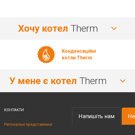
Хочу котел
Therm
Конденсаційні
котли Therm
У мене є котел
Therm
КОНТАКТИ
Напишіть нам
Не
Регіональні представники