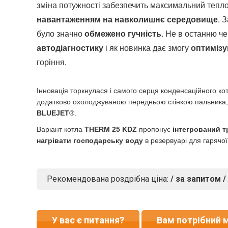
зміна потужності забезпечить максимальний тепло
навантаженням на навколишнє середовище
. 
було значно
обмежено гучність
. Не в останню ч
автодіагностику
і як новинка дає змогу
оптимізу
горіння.
Інновація торкнулася і самого серця конденсаційного ко
додатково охолоджуваною передньою стінкою пальника
BLUEJET
®.
Варіант котла
THERM 25 KDZ
пропонує
інтегрований 
нагрівати господарську воду
в резервуарі для гарячої
Рекомендована роздрібна ціна:
/ за запитом /
У вас є питання?
Вам потрібний 