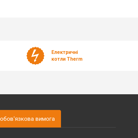
Електричні
котли Therm
обов'язкова вимога