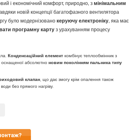
вий і економічний комфорт, природно, з
мінімальним
Завдяки новій концепції багатофазного вентилятора
ергу було модернізовано
керуючу електроніку
, яка має
вати програмну карту
з урахуванням процесу
тла.
Конденсаційний елемент
комбінує теплообмінник з
, оснащеної абсолютно
новим поколінням пальника типу
триходовий клапан
, що дає змогу крім опалення також
 води без прямого нагріву.
монтаж?