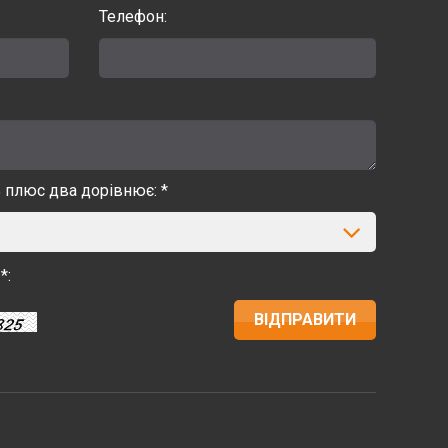
Телефон:
ь плюс два дорівнює: *
*: