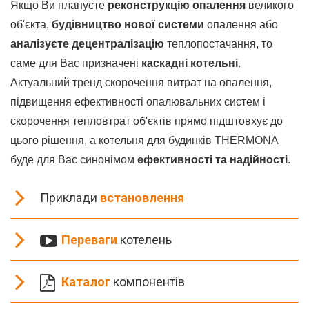
Якщо Ви плануєте
реконструкцію опалення
великого
об'єкта,
будівництво нової системи
опалення або
аналізуєте децентралізацію
теплопостачання, то
саме для Вас призначені
каскадні котельні
.
Актуальний тренд скорочення витрат на опалення,
підвищення ефективності опалювальних систем і
скорочення тепловтрат об'єктів прямо підштовхує до
цього рішення, а котельня для будинків THERMONA
буде для Вас синонімом
ефективності та надійності
.
Приклади
встановлення
Переваги
котелень
Каталог
компонентів