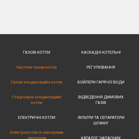
ГАЗОВІ КОТЛИ
КАСКАДНІ КОТЕЛЬНІ
Настінні газові котли
РЕГУЛЮВАННЯ
Газові конденсаційні котли
БОЙЛЕРИ ГАРЯЧОЇ ВОДИ
Стаціонарні конденсаційні
ВІДВЕДЕННЯ ДИМОВИХ
котли
ГАЗІВ
ЕЛЕКТРИЧНІ КОТЛИ
ФІЛЬТРИ ТА СЕПАРАТОРИ
ШЛАМУ
Електрокотли із сенсорним
дисплеєм
КАТАЛОГ ЗАПАСНИХ