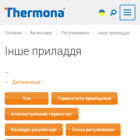
Головна
Аксесуари
Регулювання
Інше приладдя
Інше приладдя
...
Детальніше
Усе
Термостати приміщення
Інтелектуальний термостат
Каскадні регулятори
Зонне регулювання