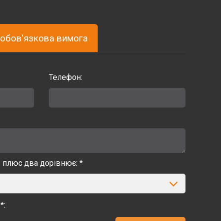
обов'язкова вимога
Телефон:
ь плюс два дорівнює: *
*: