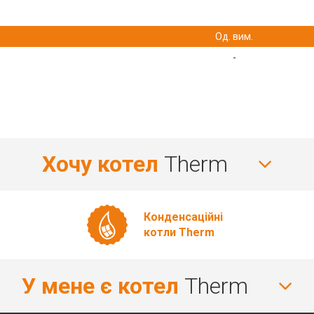
Од. вим.
-
Хочу котел
Therm
Конденсаційні
котли Therm
У мене є котел
Therm