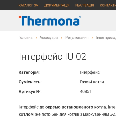
КАТАЛОГ ЗЧ
ДОКУМЕНТАЦІЯ
РЕАЛІЗАЦІЯ
КОНТАКТ
Головна
Аксесуари
Регулювання
Інше прил
Інтерфейс IU 02
Категорія:
Інтерфейс
Сумісність:
Газові котли
Артикул №:
40851
Інтерфейс до
окремо встановленого котла
. Інт
котлом
(не потрібен для котлів з маркуванням .A)