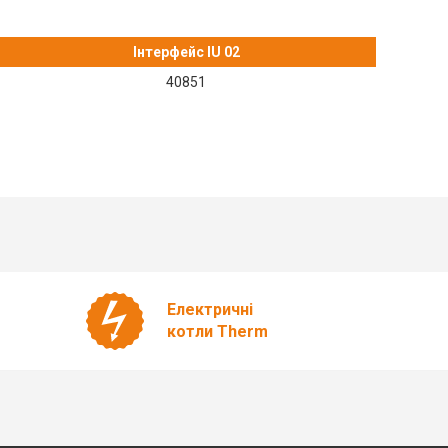
Інтерфейс IU 02
40851
Електричні
котли Therm