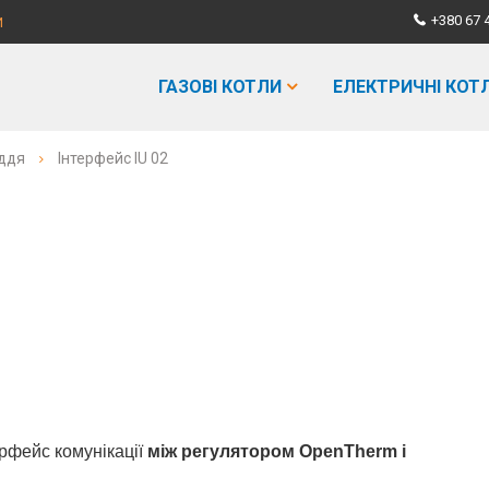
+380 67 
И
ГАЗОВІ КОТЛИ
ЕЛЕКТРИЧНІ КОТ
аддя
Інтерфейс IU 02
ерфейс комунікації
між регулятором OpenTherm і
.