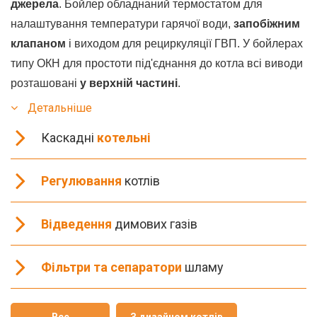
джерела
. Бойлер обладнаний термостатом для
налаштування температури гарячої води,
запобіжним
клапаном
і виходом для рециркуляції ГВП. У бойлерах
типу ОКН для простоти під'єднання до котла всі виводи
розташовані
у верхній частині
.
Детальніше
Каскадні
котельні
Регулювання
котлів
Відведення
димових газів
Фільтри та сепаратори
шламу
Все
З дизайном котлів