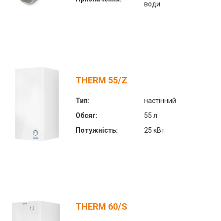
води
THERM 55/Z
Тип:
настінний
Обсяг:
55 л
Потужність:
25 кВт
THERM 60/S