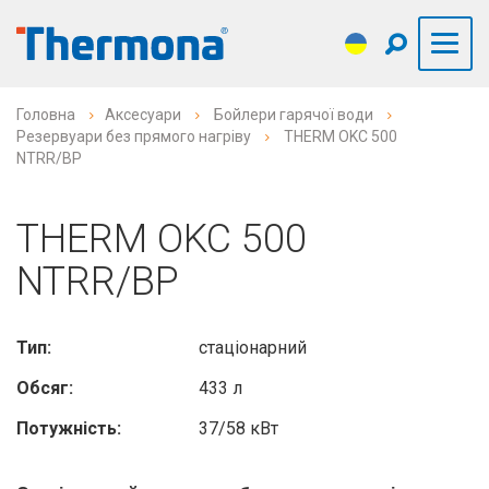
Головна
Аксесуари
Бойлери гарячої води
Резервуари без прямого нагріву
THERM OKC 500
NTRR/BP
THERM OKC 500
NTRR/BP
Тип:
стаціонарний
Обсяг:
433 л
Потужність:
37/58 кВт