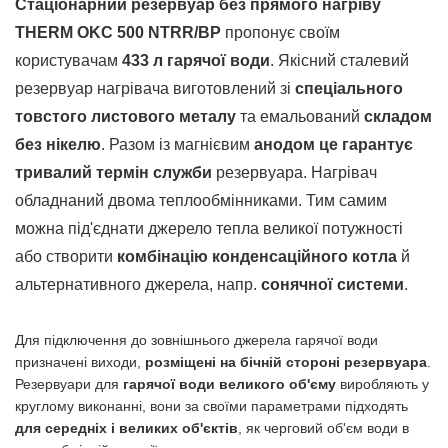
Стаціонарний резервуар без прямого нагріву
THERM OKC 500 NTRR/BP
пропонує своїм
користувачам
433 л гарячої води
. Якісний сталевий
резервуар нагрівача виготовлений зі
спеціального
товстого листового металу
та емальований
складом
без нікелю
. Разом із магнієвим
анодом це гарантує
тривалий термін служби
резервуара. Нагрівач
обладнаний двома теплообмінниками. Тим самим
можна під'єднати джерело тепла великої потужності
або створити
комбінацію конденсаційного котла
й
альтернативного джерела, напр.
сонячної системи
.
Для підключення до зовнішнього джерела гарячої води
призначені виходи,
розміщені на бічній стороні резервуара
.
Резервуари для
гарячої води великого об'єму
виробляють у
круглому виконанні, вони за своїми параметрами підходять
для середніх і великих об'єктів
, як черговий об'єм води в