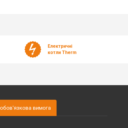
Електричні
котли Therm
обов'язкова вимога