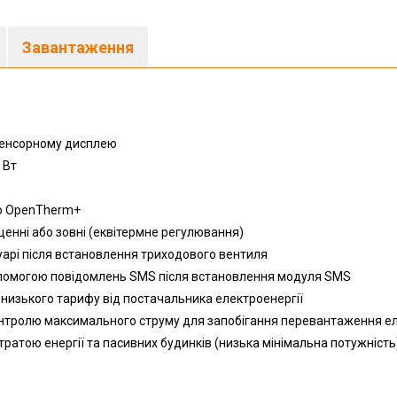
Завантаження
 сенсорному дисплею
 Вт
єю OpenTherm+
енні або зовні (еквітермне регулювання)
арі після встановлення триходового вентиля
опомогою повідомлень SMS після встановлення модуля SMS
 низького тарифу від постачальника електроенергії
тролю максимального струму для запобігання перевантаження ел.
ратою енергії та пасивних будинків (низька мінімальна потужність