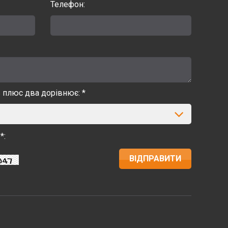
Телефон:
ь плюс два дорівнює: *
*: