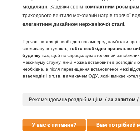
модуляції
. Завдяки своїм
компактним розмірам
триходового вентиля можливий нагрів гарячої во
елегантним дизайном нержавіючої сталі
.
Під час інсталяції необхідно насамперед пам'ятати про
споживану потужність,
тобто необхідно правильно ви
будинку так
, щоб не спрацьовував головний запобіжник 
максимуму струму, який можна встановити в розподільчом
необхідна, а після перевищення встановленої межі відкл
взаємодіє і з т.зв. вимикачем ОДУ
, який вмикає котел
Рекомендована роздрібна ціна:
/ за запитом /
У вас є питання?
Вам потрібний 