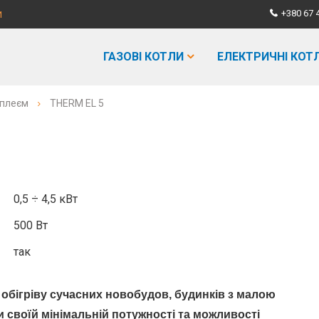
+380 67 
И
ГАЗОВІ КОТЛИ
ЕЛЕКТРИЧНІ КОТ
сплеєм
THERM EL 5
0,5 ÷ 4,5 кВт
500 Вт
так
я
обігріву сучасних новобудов, будинків з малою
и своїй мінімальній потужності та можливості