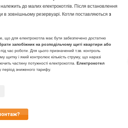
належить до малих електрокотлів. Після встановлення
ди в зовнішньому резервуарі. Котли поставляються
з
 те, що для електрокотла має бути забезпечено достатню
брати запобіжник на розподільчому щиті квартири або
під час роботи. Для цього призначений т.зв. контроль
у щитку і який контролює кількість струму, що наразі
ючить частину потужності електрокотла.
Електрокотел
 у період зниженого тарифу.
монтаж?