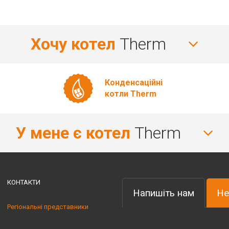
Хочу котел
Therm
Конденсаційні
котли Therm
У мене є котел
Therm
КОНТАКТИ
Напишіть нам
Не
Регіональні представники