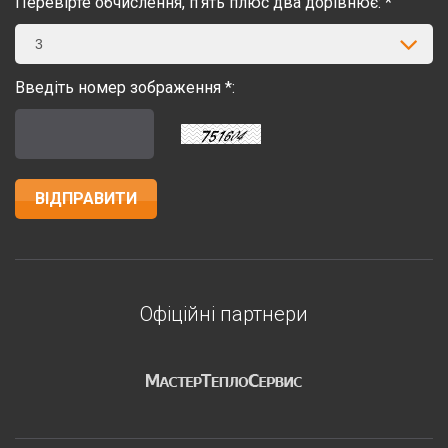
Перевірте обчислення, п’ять плюс два дорівнює: *
3
Введіть номер зображення *:
Офіційні партнери